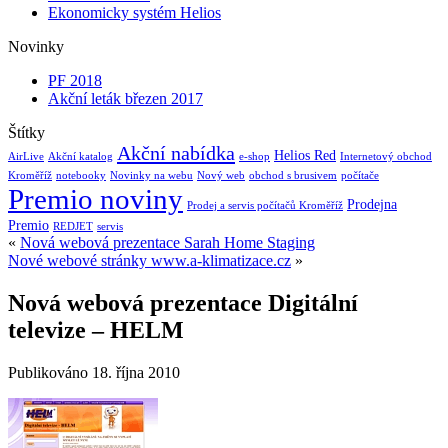
Ekonomicky systém Helios
Novinky
PF 2018
Akční leták březen 2017
Štítky
Akční nabídka
Helios Red
AirLive
Akční katalog
e-shop
Internetový obchod
Kroměříž
notebooky
Novinky na webu
Nový web
obchod s brusivem
počítače
Premio noviny
Prodejna
Prodej a servis počítačů Kroměříž
Premio
REDJET
servis
«
Nová webová prezentace Sarah Home Staging
Nové webové stránky www.a-klimatizace.cz
»
Nová webová prezentace Digitální
televize – HELM
Publikováno
18. října 2010