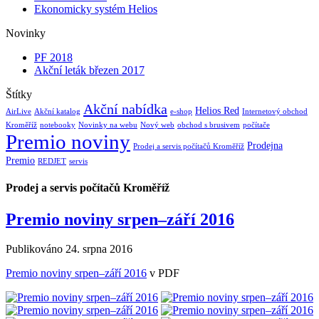
Ekonomicky systém Helios
Novinky
PF 2018
Akční leták březen 2017
Štítky
Akční nabídka
Helios Red
AirLive
Akční katalog
e-shop
Internetový obchod
Kroměříž
notebooky
Novinky na webu
Nový web
obchod s brusivem
počítače
Premio noviny
Prodejna
Prodej a servis počítačů Kroměříž
Premio
REDJET
servis
Prodej a servis počítačů Kroměříž
Premio noviny srpen–září 2016
Publikováno
24. srpna 2016
Premio noviny srpen–září 2016
v PDF