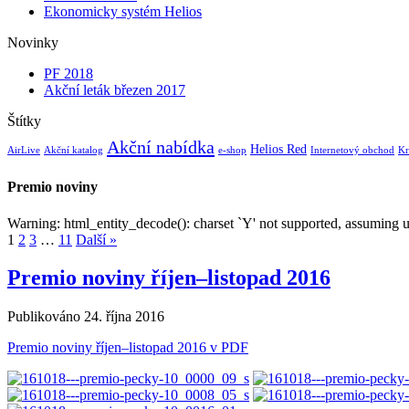
Ekonomicky systém Helios
Novinky
PF 2018
Akční leták březen 2017
Štítky
Akční nabídka
Helios Red
AirLive
Akční katalog
e-shop
Internetový obchod
Kr
Premio noviny
Warning: html_entity_decode(): charset `Y' not supported, assumin
1
2
3
…
11
Další »
Premio noviny říjen–listopad 2016
Publikováno
24. října 2016
Premio noviny říjen–listopad 2016 v PDF