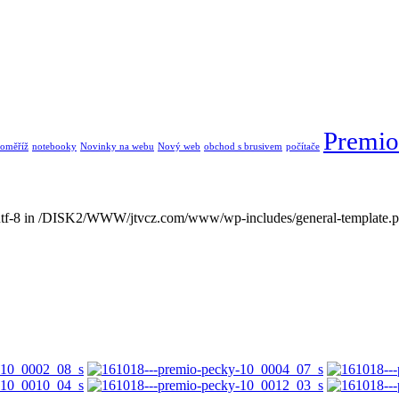
Premio
oměříž
notebooky
Novinky na webu
Nový web
obchod s brusivem
počítače
g utf-8 in /DISK2/WWW/jtvcz.com/www/wp-includes/general-template.p