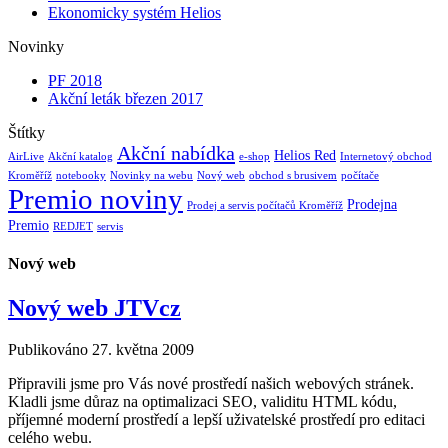
Ekonomicky systém Helios
Novinky
PF 2018
Akční leták březen 2017
Štítky
Akční nabídka
Helios Red
AirLive
Akční katalog
e-shop
Internetový obchod
Kroměříž
notebooky
Novinky na webu
Nový web
obchod s brusivem
počítače
Premio noviny
Prodejna
Prodej a servis počítačů Kroměříž
Premio
REDJET
servis
Nový web
Nový web JTVcz
Publikováno
27. května 2009
Připravili jsme pro Vás nové prostředí našich webových stránek.
Kladli jsme důraz na optimalizaci SEO, validitu HTML kódu,
příjemné moderní prostředí a lepší uživatelské prostředí pro editaci
celého webu.