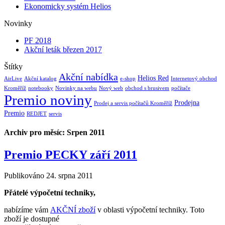
Ekonomicky systém Helios
Novinky
PF 2018
Akční leták březen 2017
Štítky
Akční nabídka
Helios Red
AirLive
Akční katalog
e-shop
Internetový obchod
Kroměříž
notebooky
Novinky na webu
Nový web
obchod s brusivem
počítače
Premio noviny
Prodejna
Prodej a servis počítačů Kroměříž
Premio
REDJET
servis
Archiv pro měsíc:
Srpen 2011
Premio PECKY září 2011
Publikováno
24. srpna 2011
Přátelé výpočetní techniky,
nabízíme vám
AKČNÍ zboží
v oblasti výpočetní techniky. Toto
zboží je dostupné