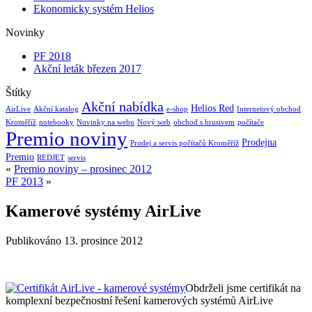
Ekonomicky systém Helios
Novinky
PF 2018
Akční leták březen 2017
Štítky
Akční nabídka
Helios Red
AirLive
Akční katalog
e-shop
Internetový obchod
Kroměříž
notebooky
Novinky na webu
Nový web
obchod s brusivem
počítače
Premio noviny
Prodejna
Prodej a servis počítačů Kroměříž
Premio
REDJET
servis
«
Premio noviny – prosinec 2012
PF 2013
»
Kamerové systémy AirLive
Publikováno
13. prosince 2012
Obdrželi jsme certifikát na
komplexní bezpečnostní řešení kamerových systémů AirLive