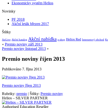
Ekonomicky systém Helios
Novinky
PF 2018
Akční leták březen 2017
Štítky
Akční nabídka
Helios Red
AirLive
Akční katalog
e-shop
Internetový obchod
Kr
«
Premio noviny září 2013
Premio noviny listopad 2013
»
Premio noviny říjen 2013
Publikováno
7. října 2013
Premio noviny říjen 2013
Rubriky:
premio
|
Štítky:
Premio noviny
Helios – SILVER PARTNER
Authorised Education Reseller