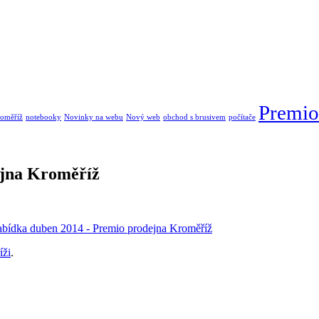
Premio
oměříž
notebooky
Novinky na webu
Nový web
obchod s brusivem
počítače
ejna Kroměříž
íži
.