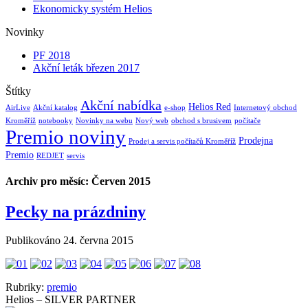
Ekonomicky systém Helios
Novinky
PF 2018
Akční leták březen 2017
Štítky
Akční nabídka
Helios Red
AirLive
Akční katalog
e-shop
Internetový obchod
Kroměříž
notebooky
Novinky na webu
Nový web
obchod s brusivem
počítače
Premio noviny
Prodejna
Prodej a servis počítačů Kroměříž
Premio
REDJET
servis
Archiv pro měsíc:
Červen 2015
Pecky na prázdniny
Publikováno
24. června 2015
Rubriky:
premio
Helios – SILVER PARTNER