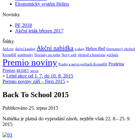
Ekonomicky systém Helios
Novinky
PF 2018
Akční leták březen 2017
Štítky
Akční nabídka
Helios Red
AirLive
Akční katalog
e-shop
Internetový obchod
Kroměříž
notebooky
Novinky na webu
Nový web
obchod s brusivem
počítače
Premio noviny
Prodejna
Prodej a servis počítačů Kroměříž
Premio
REDJET
servis
«
Letní akce od 1. 7. do 10. 8. 2015
Premio noviny září – říjen 2015
»
Back To School 2015
Publikováno
25. srpna 2015
Nabídka je platná do vyprodání zásob, nejdéle však 22. 8.- 25. 9.
2015