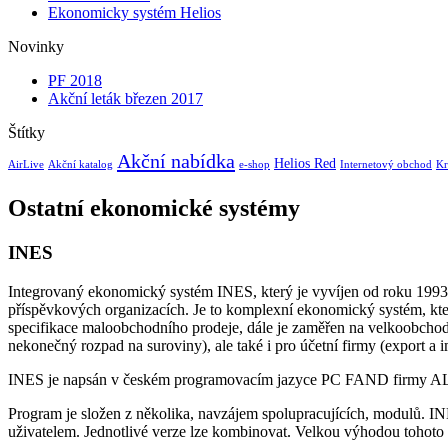
Ekonomicky systém Helios
Novinky
PF 2018
Akční leták březen 2017
Štítky
Akční nabídka
Helios Red
AirLive
Akční katalog
e-shop
Internetový obchod
Kr
Ostatní ekonomické systémy
INES
Integrovaný ekonomický systém INES, který je vyvíjen od roku 1993, 
příspěvkových organizacích. Je to komplexní ekonomický systém, kte
specifikace maloobchodního prodeje, dále je zaměřen na velkoobch
nekonečný rozpad na suroviny), ale také i pro účetní firmy (export a 
INES je napsán v českém programovacím jazyce PC FAND firmy ALIS 
Program je složen z několika, navzájem spolupracujících, modulů. I
uživatelem. Jednotlivé verze lze kombinovat. Velkou výhodou tohoto 