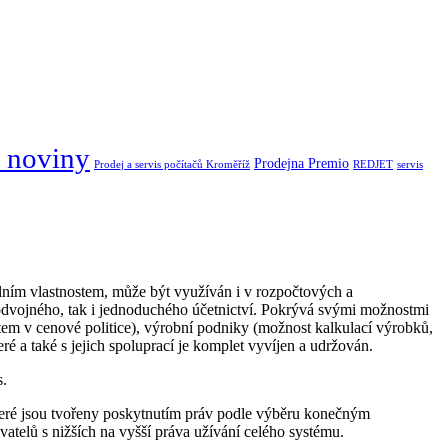
 noviny
Prodejna Premio
Prodej a servis počítačů Kroměříž
REDJET
servis
ilním vlastnostem, může být využíván i v rozpočtových a
odvojného, tak i jednoduchého účetnictví. Pokrývá svými možnostmi
 v cenové politice), výrobní podniky (možnost kalkulací výrobků,
ré a také s jejich spoluprací je komplet vyvíjen a udržován.
s.
které jsou tvořeny poskytnutím práv podle výběru konečným
telů s nižších na vyšší práva užívání celého systému.