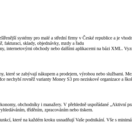
ířenější systémy pro malé a střední firmy v České republice a je vho
ř, fakturaci, sklady, objednávky, mzdy a řadu
émy, internetovými obchody nebo dalšími aplikacemi na bázi XML. Vyz
rmy, které se zabývají nákupem a prodejem, výrobou nebo službami. Mez
abídce nechybí rovněž varianty Money S3 pro neziskové organizace a škol
konomy, obchodníky i manažery. V přehledně uspořádané „Aktivní pra
 vyhledáváním, tříděním, zpracováním nebo tiskem.
funkcí, které na každém kroku usnadňují Vaše podnikání. Vše s minimál