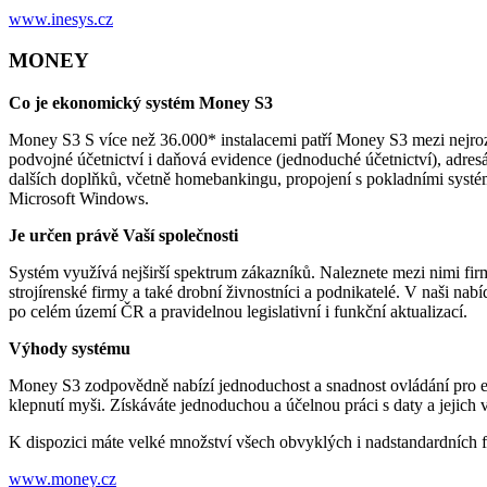
www.inesys.cz
MONEY
Co je ekonomický systém Money S3
Money S3 S více než 36.000* instalacemi patří Money S3 mezi nejrozš
podvojné účetnictví i daňová evidence (jednoduché účetnictví), adresá
dalších doplňků, včetně homebankingu, propojení s pokladními syst
Microsoft Windows.
Je určen právě Vaší společnosti
Systém využívá nejširší spektrum zákazníků. Naleznete mezi nimi fi
strojírenské firmy a také drobní živnostníci a podnikatelé. V naši n
po celém území ČR a pravidelnou legislativní i funkční aktualizací.
Výhody systému
Money S3 zodpovědně nabízí jednoduchost a snadnost ovládání pro e
klepnutí myši. Získáváte jednoduchou a účelnou práci s daty a jejich
K dispozici máte velké množství všech obvyklých i nadstandardních 
www.money.cz