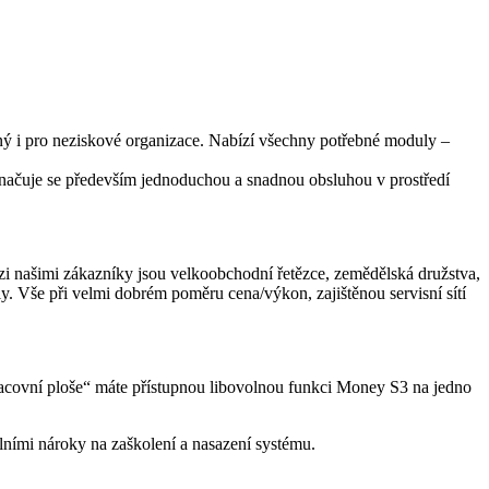
dný i pro neziskové organizace. Nabízí všechny potřebné moduly –
načuje se především jednoduchou a snadnou obsluhou v prostředí
i našimi zákazníky jsou velkoobchodní řetězce, zemědělská družstva,
y. Vše při velmi dobrém poměru cena/výkon, zajištěnou servisní sítí
covní ploše“ máte přístupnou libovolnou funkci Money S3 na jedno
ními nároky na zaškolení a nasazení systému.