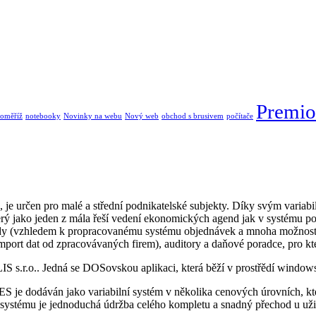
Premio
oměříž
notebooky
Novinky na webu
Nový web
obchod s brusivem
počítače
je určen pro malé a střední podnikatelské subjekty. Díky svým variab
rý jako jeden z mála řeší vedení ekonomických agend jak v systému p
ody (vzhledem k propracovanému systému objednávek a mnoha možnostem
import dat od zpracovávaných firem), auditory a daňové poradce, pro kte
s.r.o.. Jedná se DOSovskou aplikaci, která běží v prostřědí window
NES je dodáván jako variabilní systém v několika cenových úrovních, 
systému je jednoduchá údržba celého kompletu a snadný přechod u uživa