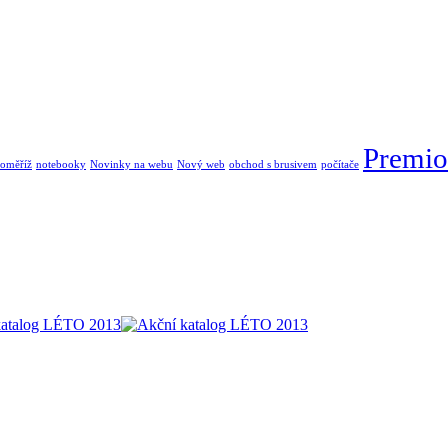
Premio
oměříž
notebooky
Novinky na webu
Nový web
obchod s brusivem
počítače