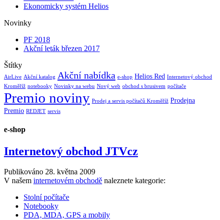
Ekonomicky systém Helios
Novinky
PF 2018
Akční leták březen 2017
Štítky
Akční nabídka
Helios Red
AirLive
Akční katalog
e-shop
Internetový obchod
Kroměříž
notebooky
Novinky na webu
Nový web
obchod s brusivem
počítače
Premio noviny
Prodejna
Prodej a servis počítačů Kroměříž
Premio
REDJET
servis
e-shop
Internetový obchod JTVcz
Publikováno
28. května 2009
V našem
internetovém obchodě
naleznete kategorie:
Stolní počítače
Notebooky
PDA, MDA, GPS a mobily