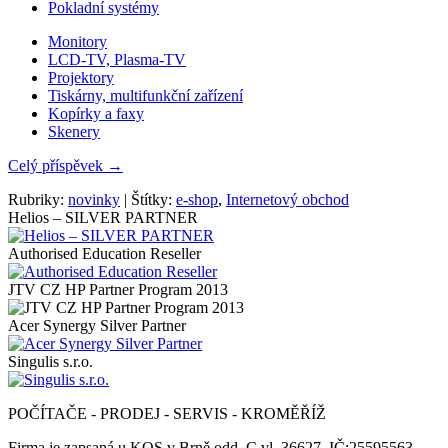
Pokladní systémy
Monitory
LCD-TV, Plasma-TV
Projektory
Tiskárny, multifunkční zařízení
Kopírky a faxy
Skenery
Celý příspěvek
→
Rubriky:
novinky
|
Štítky:
e-shop
,
Internetový obchod
Helios – SILVER PARTNER
Authorised Education Reseller
JTV CZ HP Partner Program 2013
Acer Synergy Silver Partner
Singulis s.r.o.
POČÍTAČE - PRODEJ - SERVIS - KROMĚŘÍŽ
Firma je zapsaná u KOS v Brně odd. C vl. 36627, IČ:25595563