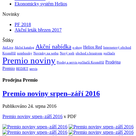
Ekonomicky systém Helios
Novinky
PF 2018
Akční leták březen 2017
Štítky
Akční nabídka
Helios Red
AirLive
Akční katalog
e-shop
Internetový obchod
Kroměříž
notebooky
Novinky na webu
Nový web
obchod s brusivem
počítače
Premio noviny
Prodejna
Prodej a servis počítačů Kroměříž
Premio
REDJET
servis
Prodejna Premio
Premio noviny srpen–září 2016
Publikováno
24. srpna 2016
Premio noviny srpen–září 2016
v PDF