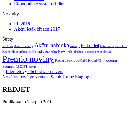
Ekonomicky systém Helios
Novinky
PF 2018
Akční leták březen 2017
Štítky
Akční nabídka
Helios Red
AirLive
Akční katalog
e-shop
Internetový obchod
Kroměříž
notebooky
Novinky na webu
Nový web
obchod s brusivem
počítače
Premio noviny
Prodejna
Prodej a servis počítačů Kroměříž
Premio
REDJET
servis
«
Internetový obchod s brusivem
Nová webová prezentace Sarah Home Staging
»
REDJET
Publikováno
2. srpna 2010