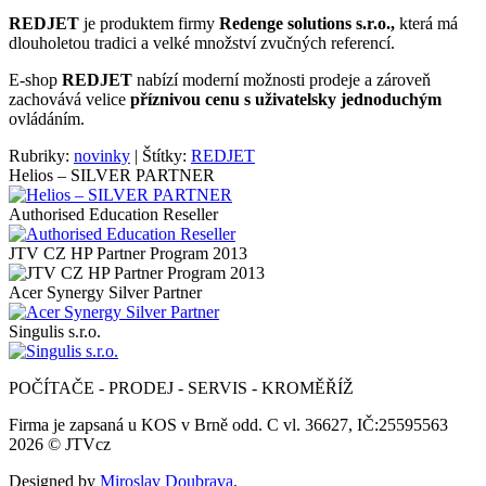
REDJET
je produktem firmy
Redenge solutions s.r.o.,
která má
dlouholetou tradici a velké množství zvučných referencí.
E-shop
REDJET
nabízí moderní možnosti prodeje a zároveň
zachovává velice
příznivou cenu s uživatelsky jednoduchým
ovládáním.
Rubriky:
novinky
|
Štítky:
REDJET
Helios – SILVER PARTNER
Authorised Education Reseller
JTV CZ HP Partner Program 2013
Acer Synergy Silver Partner
Singulis s.r.o.
POČÍTAČE - PRODEJ - SERVIS - KROMĚŘÍŽ
Firma je zapsaná u KOS v Brně odd. C vl. 36627, IČ:25595563
2026 © JTVcz
Designed by
Miroslav Doubrava
.