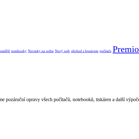
Premio
oměříž
notebooky
Novinky na webu
Nový web
obchod s brusivem
počítače
e pozáruční opravy všech počítačů, notebooků, tiskáren a další výpoče