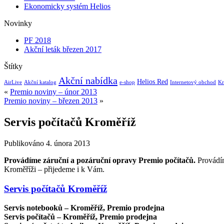
Ekonomicky systém Helios
Novinky
PF 2018
Akční leták březen 2017
Štítky
Akční nabídka
Helios Red
AirLive
Akční katalog
e-shop
Internetový obchod
Kr
«
Premio noviny – únor 2013
Premio noviny – březen 2013
»
Servis počítačů Kroměříž
Publikováno
4. února 2013
Provádíme záruční a pozáruční opravy Premio počítačů.
Provádím
Kroměříži – přijedeme i k Vám.
Servis počítačů Kroměříž
Servis notebooků – Kroměříž, Premio prodejna
Servis počítačů
– Kroměříž, Premio prodejna