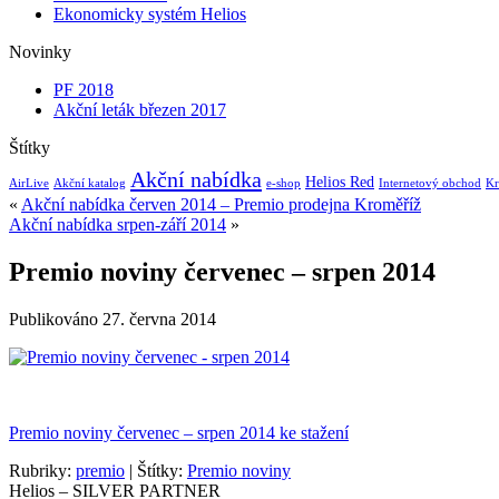
Ekonomicky systém Helios
Novinky
PF 2018
Akční leták březen 2017
Štítky
Akční nabídka
Helios Red
AirLive
Akční katalog
e-shop
Internetový obchod
Kr
«
Akční nabídka červen 2014 – Premio prodejna Kroměříž
Akční nabídka srpen-září 2014
»
Premio noviny červenec – srpen 2014
Publikováno
27. června 2014
Premio noviny červenec – srpen 2014 ke stažení
Rubriky:
premio
|
Štítky:
Premio noviny
Helios – SILVER PARTNER