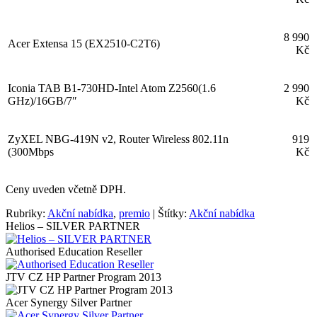
8 990
Acer Extensa 15 (EX2510-C2T6)
Kč
Iconia TAB B1-730HD-Intel Atom Z2560(1.6
2 990
GHz)/16GB/7″
Kč
ZyXEL NBG-419N v2, Router Wireless 802.11n
919
(300Mbps
Kč
Ceny uveden včetně DPH.
Rubriky:
Akční nabídka
,
premio
|
Štítky:
Akční nabídka
Helios – SILVER PARTNER
Authorised Education Reseller
JTV CZ HP Partner Program 2013
Acer Synergy Silver Partner