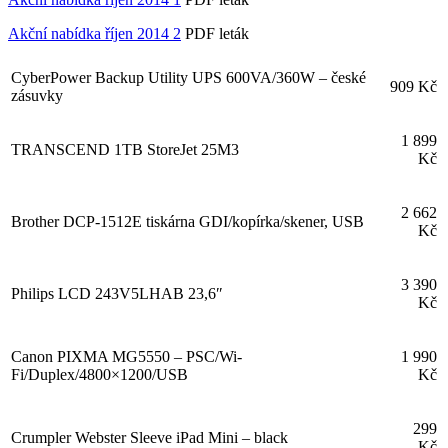
Akční nabídka říjen 2014 2
PDF leták
CyberPower Backup Utility UPS 600VA/360W – české
909 Kč
zásuvky
1 899
TRANSCEND 1TB StoreJet 25M3
Kč
2 662
Brother DCP-1512E tiskárna GDI/kopírka/skener, USB
Kč
3 390
Philips LCD 243V5LHAB 23,6″
Kč
Canon PIXMA MG5550 – PSC/Wi-
1 990
Fi/Duplex/4800×1200/USB
Kč
299
Crumpler Webster Sleeve iPad Mini – black
Kč