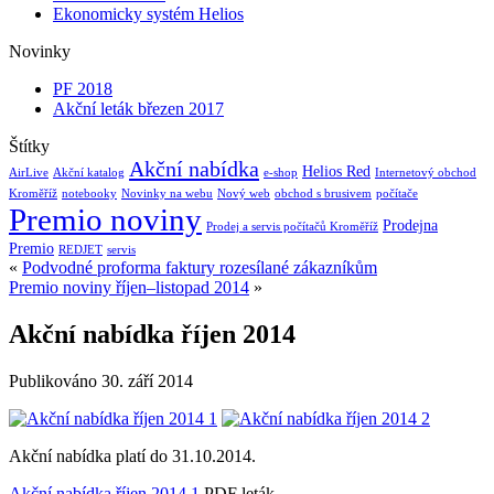
Ekonomicky systém Helios
Novinky
PF 2018
Akční leták březen 2017
Štítky
Akční nabídka
Helios Red
AirLive
Akční katalog
e-shop
Internetový obchod
Kroměříž
notebooky
Novinky na webu
Nový web
obchod s brusivem
počítače
Premio noviny
Prodejna
Prodej a servis počítačů Kroměříž
Premio
REDJET
servis
«
Podvodné proforma faktury rozesílané zákazníkům
Premio noviny říjen–listopad 2014
»
Akční nabídka říjen 2014
Publikováno
30. září 2014
Akční nabídka platí do 31.10.2014.
Akční nabídka říjen 2014 1
PDF leták