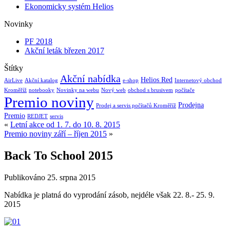
Ekonomicky systém Helios
Novinky
PF 2018
Akční leták březen 2017
Štítky
Akční nabídka
Helios Red
AirLive
Akční katalog
e-shop
Internetový obchod
Kroměříž
notebooky
Novinky na webu
Nový web
obchod s brusivem
počítače
Premio noviny
Prodejna
Prodej a servis počítačů Kroměříž
Premio
REDJET
servis
«
Letní akce od 1. 7. do 10. 8. 2015
Premio noviny září – říjen 2015
»
Back To School 2015
Publikováno
25. srpna 2015
Nabídka je platná do vyprodání zásob, nejdéle však 22. 8.- 25. 9.
2015