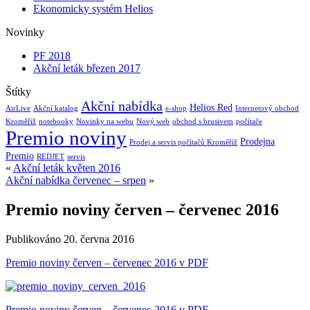
Ekonomicky systém Helios
Novinky
PF 2018
Akční leták březen 2017
Štítky
Akční nabídka
Helios Red
AirLive
Akční katalog
e-shop
Internetový obchod
Kroměříž
notebooky
Novinky na webu
Nový web
obchod s brusivem
počítače
Premio noviny
Prodejna
Prodej a servis počítačů Kroměříž
Premio
REDJET
servis
«
Akční leták květen 2016
Akční nabídka červenec – srpen
»
Premio noviny červen – červenec 2016
Publikováno
20. června 2016
Premio noviny červen – červenec 2016 v PDF
Premio noviny červen – červenec 2016 v PDF