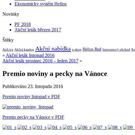
Ekonomicky systém Helios
Novinky
PF 2018
Akční leták březen 2017
Štítky
Akční nabídka
Helios Red
AirLive
Akční katalog
e-shop
Internetový obchod
Kr
«
Akční leták listopad 2016
Akční leták prosinec 2016 – leden 2017
»
Premio noviny a pecky na Vánoce
Publikováno
23. listopadu 2016
Premio noviny listopad v PDF
Premio pecky na Vánoce v PDF