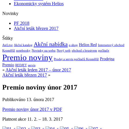
Ekonomicky systém Helios
Novinky
PF 2018
Akční leták březen 2017
Štítky
Akční nabídka
Helios Red
AirLive
Akční katalog
e-shop
Internetový obchod
Kroměříž
notebooky
Novinky na webu
Nový web
obchod s brusivem
počítače
Premio noviny
Prodejna
Prodej a servis počítačů Kroměříž
Premio
REDJET
servis
«
Akční leták leden 2017 – únor 2017
Akční leták březen 2017
»
Premio noviny únor 2017
Publikováno
13. února 2017
Premio noviny únor 2017 v PDF
Platnost akce 11. 2. – 18. 3. 2017