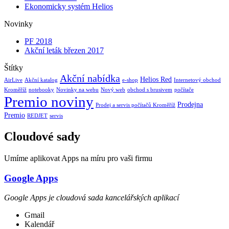
Ekonomicky systém Helios
Novinky
PF 2018
Akční leták březen 2017
Štítky
Akční nabídka
Helios Red
AirLive
Akční katalog
e-shop
Internetový obchod
Kroměříž
notebooky
Novinky na webu
Nový web
obchod s brusivem
počítače
Premio noviny
Prodejna
Prodej a servis počítačů Kroměříž
Premio
REDJET
servis
Cloudové sady
Umíme aplikovat Apps na míru pro vaši firmu
Google Apps
Google Apps je cloudová sada kancelářských aplikací
Gmail
Kalendář